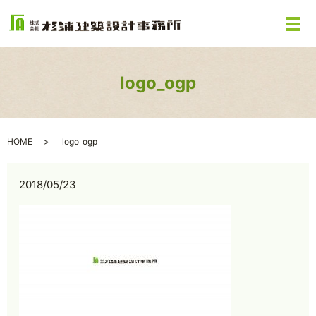
メ
logo_ogp
HOME
logo_ogp
2018/05/23