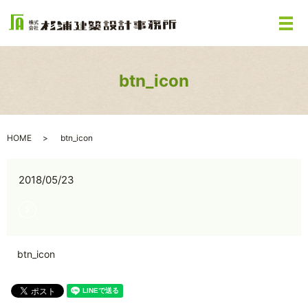
メ
btn_icon
HOME
btn_icon
2018/05/23
btn_icon