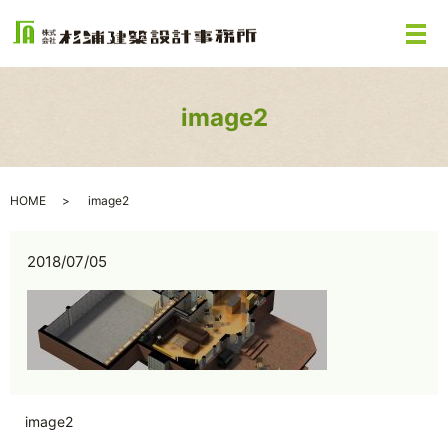
メ
image2
HOME
image2
2018/07/05
image2